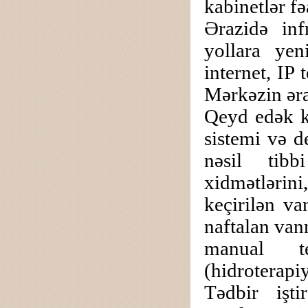
kabinetlər fə
Ərazidə inf
yollara yen
internet, IP 
Mərkəzin əra
Qeyd edək k
sistemi və d
nəsil tibb
xidmətlərini
keçirilən va
naftalan van
manual ter
(hidroterapiy
Tədbir işti