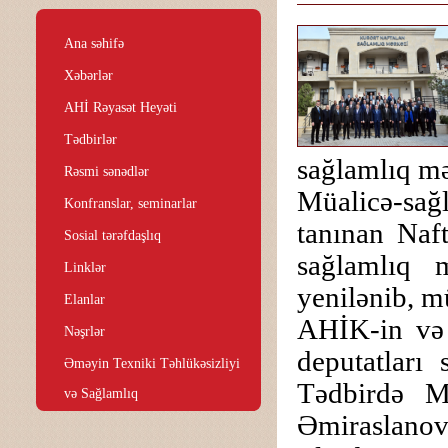
Ana səhifə
Xəbərlər
AHİ Rəyasət Heyəti
Tədbirlər
sağlamlıq mər
Rəsmi sənədlər
Müalicə-sa
Konfranslar, seminarlar
tanınan Naf
Sosial tərəfdaşlıq
sağlamlıq m
Linklər
yenilənib, mü
Elanlar
AHİK-in və 
Nəşrlər
deputatları 
Əməyin Texniki Təhlükəsizliyi
Tədbirdə M
və Sağlamlıq
Əmiraslanov