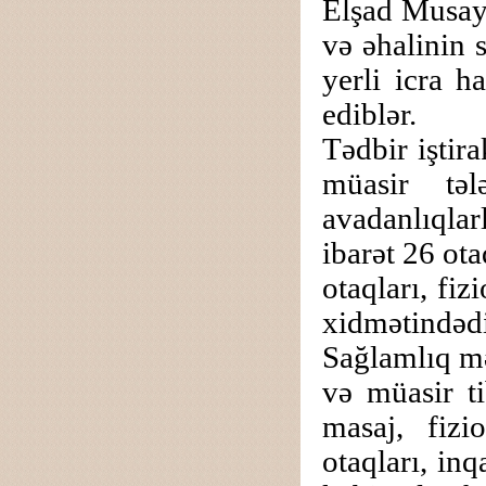
Elşad Musay
və əhalinin 
yerli icra h
ediblər.
Tədbir iştir
müasir təl
avadanlıqlar
ibarət 26 ot
otaqları, fi
xidmətindədi
Sağlamlıq mə
və müasir t
masaj, fizi
otaqları, inq