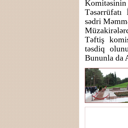
Komitəsini
Təsərrüfatı 
sədri Məmmə
Müzakirələr
Təftiş komi
təsdiq olun
Bununla da A