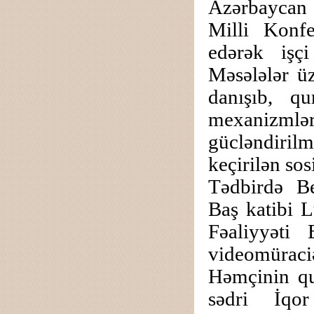
Azərbaycan R
Milli Konf
edərək işç
Məsələlər ü
danışıb, qu
mexanizmlər
gücləndiril
keçirilən sos
Tədbirdə Be
Baş katibi L
Fəaliyyəti
videomüraciət
Həmçinin qu
sədri İqor