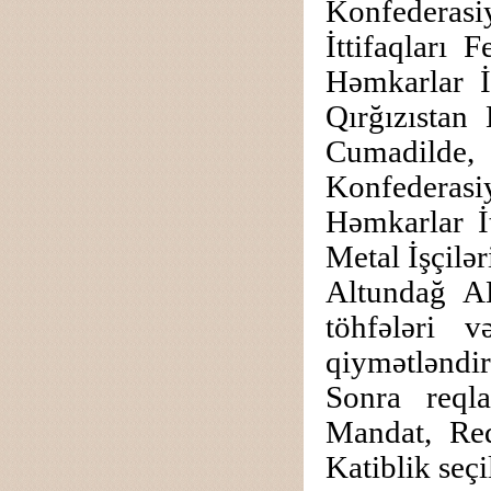
Konfederasi
İttifaqları 
Həmkarlar İt
Qırğızıstan 
Cumadilde
Konfederas
Həmkarlar İ
Metal İşçilə
Altundağ AH
töhfələri 
qiymətləndiri
Sonra reql
Mandat, Red
Katiblik seçi