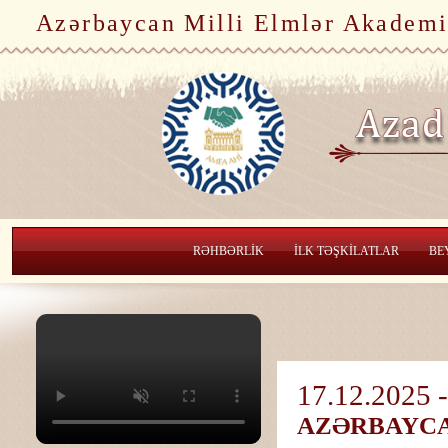
Azərbaycan Milli Elmlər Akademi
RƏHBƏRLİK
İLK TƏŞKİLATLAR
BE
17.12.2025 -
AZƏRBAYCA