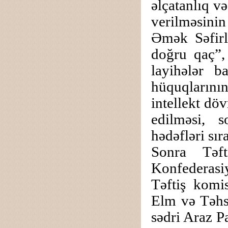
əlçatanlıq v
verilməsinin
Əmək Səfirl
doğru qaç”,
layihələr b
hüquqlarının 
intellekt döv
edilməsi, s
hədəfləri sır
Sonra Təft
Konfederasi
Təftiş komis
Elm və Təhsi
sədri Araz P