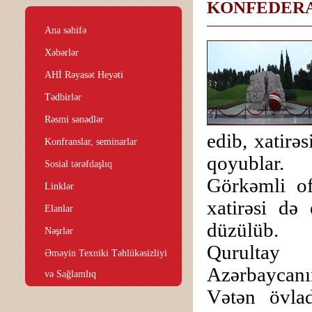
KONFEDERAS
Ana səhifə
Xəbərlər
AHİ Rəyasət Heyəti
Tədbirlər
Rəsmi sənədlər
edib, xatirə
Konfranslar, seminarlar
qoyublar.
Sosial tərəfdaşlıq
Görkəmli of
Linklər
xatirəsi də
Elanlar
düzülüb.
Nəşrlər
Qurultay i
Əməyin Texniki Təhlükəsizliyi
Azərbaycanı
və Sağlamlıq
Vətən övladl