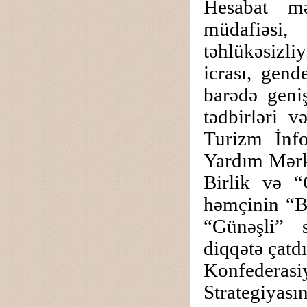
Hesabat mə
müdafiəsi,
təhlükəsizli
icrası, gend
barədə geni
tədbirləri v
Turizm İnf
Yardım Mərk
Birlik və “
həmçinin “B
“Günəşli” s
diqqətə çatdı
Konfederasi
Strategiyası