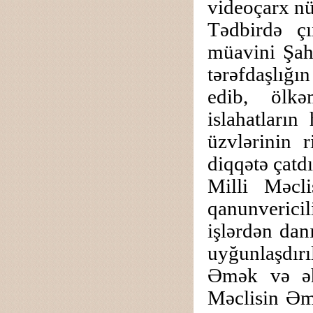
videoçarx n
Tədbirdə ç
müavini Şah
tərəfdaşlığ
edib, ölkə
islahatların
üzvlərinin r
diqqətə çatdı
Milli Məcl
qanunverici
işlərdən dan
uyğunlaşdırı
Əmək və əha
Məclisin Əmə