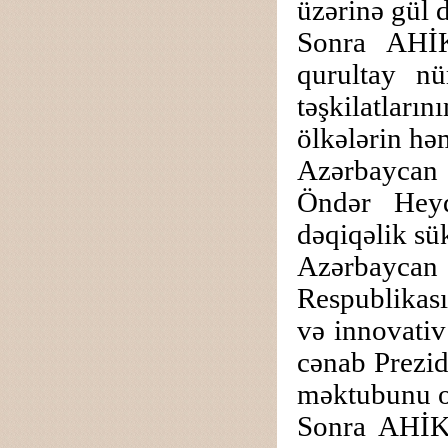
üzərinə gül 
Sonra AHİK
qurultay nü
təşkilatları
ölkələrin həm
Azərbaycan 
Öndər Heyd
dəqiqəlik sü
Azərbaycan 
Respublikası
və innovati
cənab Prezid
məktubunu 
Sonra AHİK-