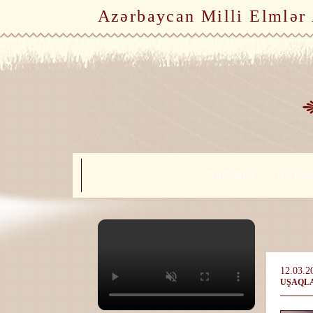
Azərbaycan Milli Elmlər
RƏHBƏRLİK
İLK TƏŞ
12.03.2
UŞAQLA