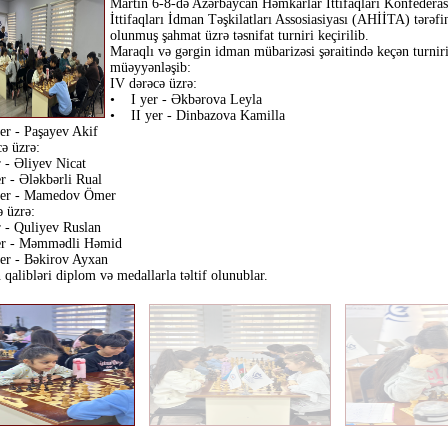
Martın 6-8-də Azərbaycan Həmkarlar İttifaqları Konfederas
İttifaqları İdman Təşkilatları Assosiasiyası (AHİİTA) tərə
olunmuş şahmat üzrə təsnifat turniri keçirilib.
Maraqlı və gərgin idman mübarizəsi şəraitində keçən turniri
müəyyənləşib:
IV dərəcə üzrə:
• I yer - Əkbərova Leyla
• II yer - Dinbazova Kamilla
er - Paşayev Akif
cə üzrə:
 - Əliyev Nicat
r - Ələkbərli Rual
yer - Mamedov Ömer
ə üzrə:
 - Quliyev Ruslan
r - Məmmədli Həmid
er - Bəkirov Ayxan
 qalibləri diplom və medallarla təltif olunublar.