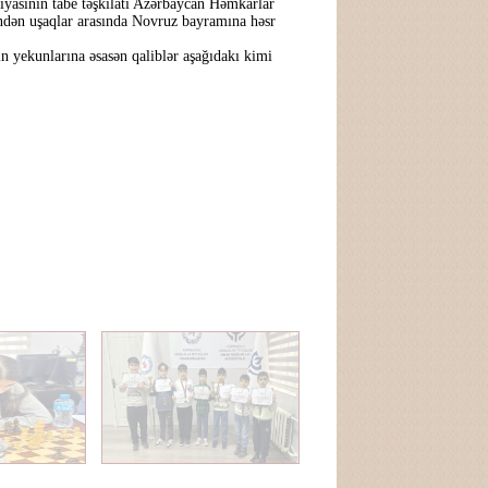
iyasının tabe təşkilatı Azərbaycan Həmkarlar
findən uşaqlar arasında Novruz bayramına həsr
n yekunlarına əsasən qaliblər aşağıdakı kimi