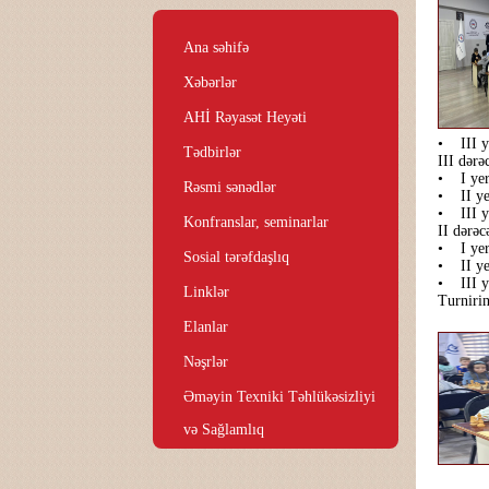
Ana səhifə
Xəbərlər
AHİ Rəyasət Heyəti
• III y
Tədbirlər
III dərə
• I yer
Rəsmi sənədlər
• II ye
• III 
Konfranslar, seminarlar
II dərəc
• I yer
Sosial tərəfdaşlıq
• II ye
• III y
Linklər
Turnirin
Elanlar
Nəşrlər
Əməyin Texniki Təhlükəsizliyi
və Sağlamlıq