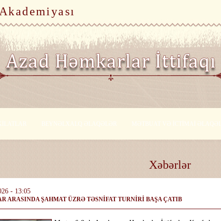
 Akademiyası
KİLATLAR
BEYNƏLXALQ ƏLAQƏLƏR
MƏTBUAT VƏ İCTİMAİ ƏLAQƏ
Xəbərlər
026 - 13:05
R ARASINDA ŞAHMAT ÜZRƏ TƏSNİFAT TURNİRİ BAŞA ÇATIB