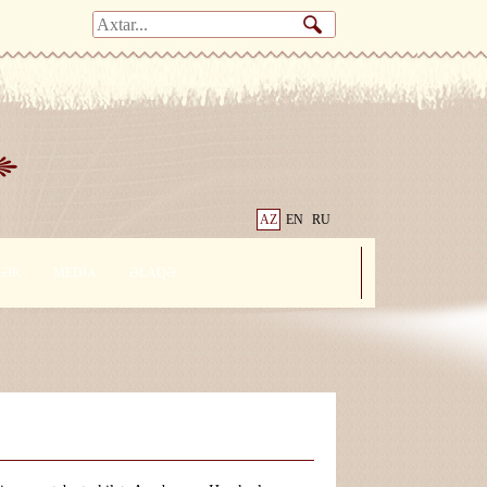
AZ
EN
RU
LƏR
MEDİA
ƏLAQƏ