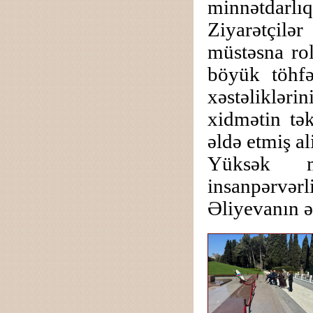
minnətdarlıq
Ziyarətçil
müstəsna ro
böyük töhfə
xəstəlikləri
xidmətin tə
əldə etmiş al
Yüksək mi
insanpərvərl
Əliyevanın ə