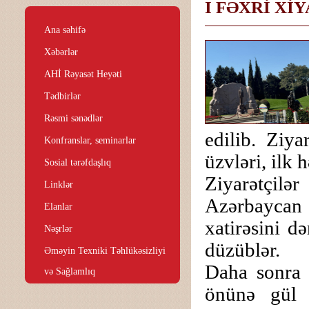
I FƏXRİ Xİ
Ana səhifə
Xəbərlər
AHİ Rəyasət Heyəti
Tədbirlər
Rəsmi sənədlər
edilib. Ziy
Konfranslar, seminarlar
üzvləri, ilk 
Sosial tərəfdaşlıq
Ziyarətçil
Linklər
Azərbaycan
Elanlar
xatirəsini d
Nəşrlər
düzüblər.
Əməyin Texniki Təhlükəsizliyi
Daha sonra 
və Sağlamlıq
önünə gül 