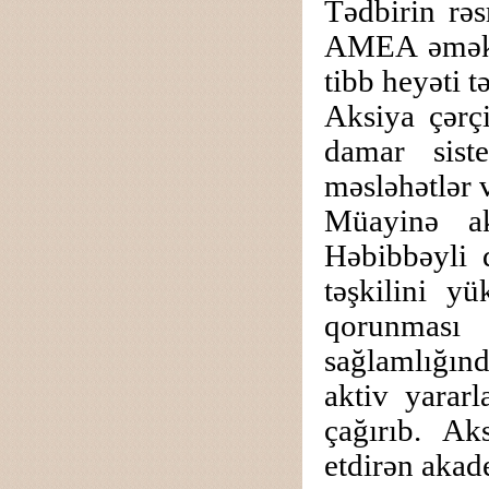
Tədbirin rəs
AMEA əməkda
tibb heyəti 
Aksiya çərçi
damar siste
məsləhətlər v
Müayinə ak
Həbibbəyli 
təşkilini yü
qorunması 
sağlamlığın
aktiv yarar
çağırıb. A
etdirən akad