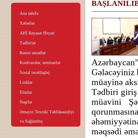
BAŞLANILI
Ana səhifə
Xəbərlər
AHİ Rəyasət Heyəti
Tədbirlər
Rəsmi sənədlər
Azərbaycan”
Konfranslar, seminarlar
Gələcəyiniz 
Sosial tərəfdaşlıq
müayinə aksi
Linklər
Tədbiri giri
Elanlar
müavini Şə
Nəşrlər
qorunmasına
Əməyin Texniki Təhlükəsizliyi
əhəmiyyətin
və Sağlamlıq
məqsədi əmək