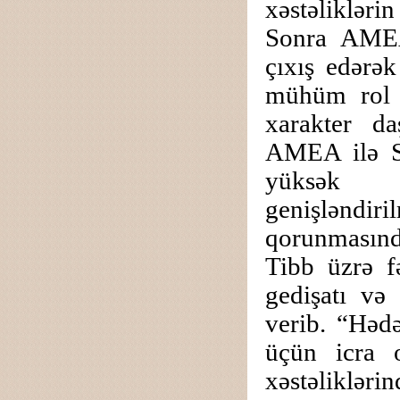
xəstəlikləri
Sonra AMEA
çıxış edərək
mühüm rol o
xarakter da
AMEA ilə Səh
yüksək qi
genişləndi
qorunmasınd
Tibb üzrə f
gedişatı və
verib. “Həd
üçün icra 
xəstəliklər