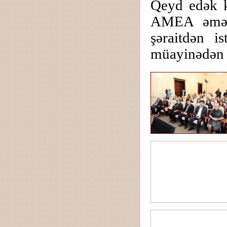
Qeyd edək k
AMEA əməkd
şəraitdən i
müayinədən 