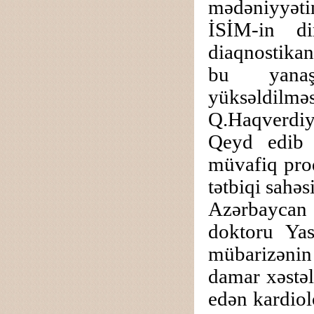
mədəniyyətin
İSİM-in d
diaqnostikan
bu yanaşm
yüksəldilməs
Q.Haqverdiy
Qeyd edib k
müvafiq proq
tətbiqi sahəs
Azərbaycan
doktoru Yas
mübarizənin
damar xəstəl
edən kardiol