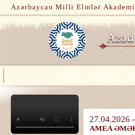
Azərbaycan Milli Elmlər Akademi
RƏHBƏRLİK
İLK TƏŞKİLATLAR
BE
27.04.2026 -
AMEA ƏMƏK