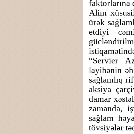
faktorlarına 
Alim xüsusil
ürək sağlaml
etdiyi cəm
gücləndiril
istiqamətind
“Servier A
layihənin əh
sağlamlıq ri
aksiya çərçi
damar xəstəl
zamanda, işt
sağlam həya
tövsiyələr t