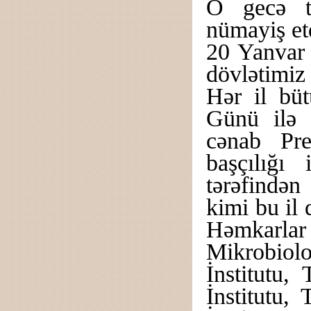
O gecə tö
nümayiş et
20 Yanvar 
dövlətimi
Hər il bü
Günü ilə b
cənab Pre
başçılığı 
tərəfindən 
kimi bu il
Həmkarlar İ
Mikrobiolo
İnstitutu,
İnstitutu,