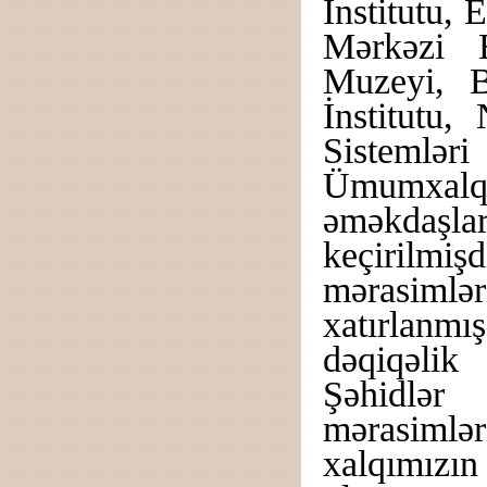
İnstitutu, 
Mərkəzi E
Muzeyi, B
İnstitutu
Sistemləri
Ümumxa
əməkdaşla
keçirilmi
mərasimlə
xatırlanmı
dəqiqəlik 
Şəhidlər
mərasimlər
xalqımızın