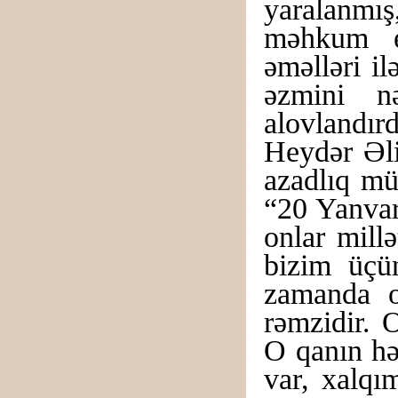
yaralanmı
məhkum e
əməlləri i
əzmini n
alovlandı
Heydər Əli
azadlıq mü
“20 Yanvar
onlar mill
bizim üçü
zamanda o
rəmzidir. 
O qanın hə
var, xalqım