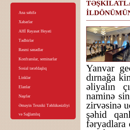
TƏŞKİLATLA
İLDÖNÜMÜN
Ana səhifə
Xəbərlər
AHİ Rəyasət Heyəti
Tədbirlər
Rəsmi sənədlər
Konfranslar, seminarlar
Yanvar gec
Sosial tərəfdaşlıq
dırnağa ki
Linklər
əliyalın ç
Elanlar
naminə sinə
Nəşrlər
zirvəsinə 
Əməyin Texniki Təhlükəsizliyi
şəhid qanl
və Sağlamlıq
fəryadlara 