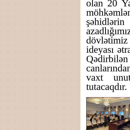
olan 20 Ya
möhkəmləni
şəhidlər
azadlığım
dövlətimiz
ideyası ət
Qədirbilə
canlarında
vaxt unu
tutacaqdır.