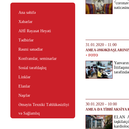
“coronav
nəticəsin
Ana səhifə
Xəbərlər
AHİ Rəyasət Heyəti
Tədbirlər
31.01.2020 - 11:00
Rəsmi sənədlər
AMEA ƏMƏKDAŞLARININ 
+ FOTO
Konfranslar, seminarlar
Yanvarı
İttifaqın
Sosial tərəfdaşlıq
tərəfind
Linklər
Elanlar
Nəşrlər
30.01.2020 - 10:00
Əməyin Texniki Təhlükəsizliyi
AMEA-DA TİBBİ AKSİYA
və Sağlamlıq
ELAN AM
təşkilat
kardioloq